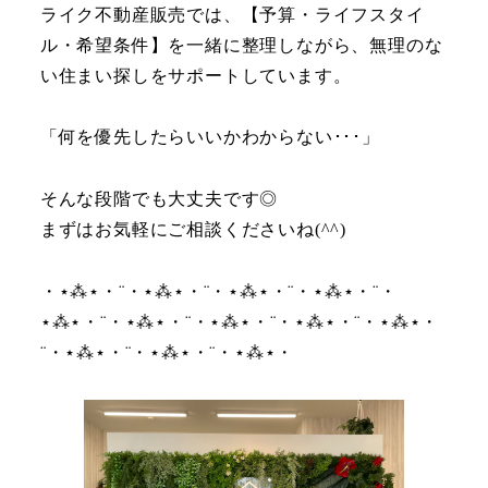
ライク不動産販売では、【予算・ライフスタイ
ル・希望条件】を一緒に整理しながら、無理のな
い住まい探しをサポートしています。
「何を優先したらいいかわからない･･･」
そんな段階でも大丈夫です◎
まずはお気軽にご相談くださいね(^^)
・⋆⁂⋆・¨・⋆⁂⋆・¨・⋆⁂⋆・¨・⋆⁂⋆・¨・
⋆⁂⋆・¨・⋆⁂⋆・¨・⋆⁂⋆・¨・⋆⁂⋆・¨・⋆⁂⋆・
¨・⋆⁂⋆・¨・⋆⁂⋆・¨・⋆⁂⋆・