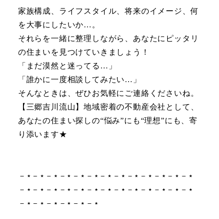
家族構成、ライフスタイル、将来のイメージ、何
を大事にしたいか…。
それらを一緒に整理しながら、あなたにピッタリ
の住まいを見つけていきましょう！
「まだ漠然と迷ってる…」
「誰かに一度相談してみたい…」
そんなときは、ぜひお気軽にご連絡くださいね。
【三郷吉川流山】地域密着の不動産会社として、
あなたの住まい探しの“悩み”にも“理想”にも、寄
り添います★
－⋆－⋆－⋆－⋆－⋆－⋆－⋆－⋆－⋆－⋆－⋆－⋆－⋆
－⋆－⋆－⋆－⋆－⋆－⋆－⋆－⋆－⋆－⋆－⋆－⋆－⋆
－⋆－⋆－⋆－⋆－⋆－⋆